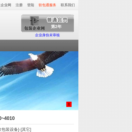
装企业网
注册
登陆
软包通服务
联系我们
第2年
企业身份未审核
1
~4010
软包装设备
]-[
其它
]